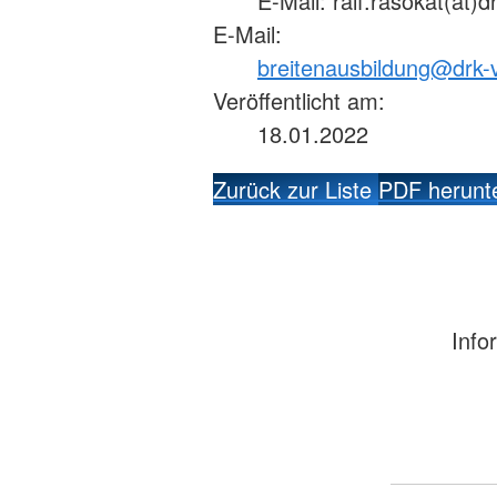
E-Mail: ralf.rasokat(at)d
E-Mail:
breitenausbildung@drk-
Veröffentlicht am:
18.01.2022
Zurück zur Liste
PDF herunt
Info