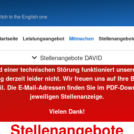
tch to the English one
tartseite
Leistungsangebot
Mitmachen
Stellenangebot
Stellenangebote DAVID
 einer technischen Störung funktioniert unser
 derzeit leider nicht. Wir freuen uns auf Ihre
il. Die E-Mail-Adressen finden Sie im PDF-Dow
jeweiligen Stellenanzeige.
Vielen Dank!
Stellenangebote