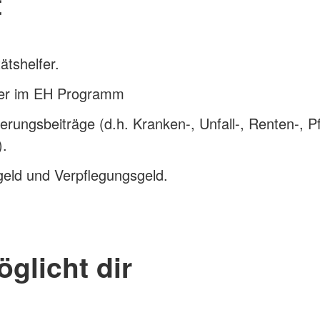
t
ätshelfer.
lder im EH Programm
erungsbeiträge (d.h. Kranken-, Unfall-, Renten-, P
).
eld und Verpflegungsgeld.
glicht dir