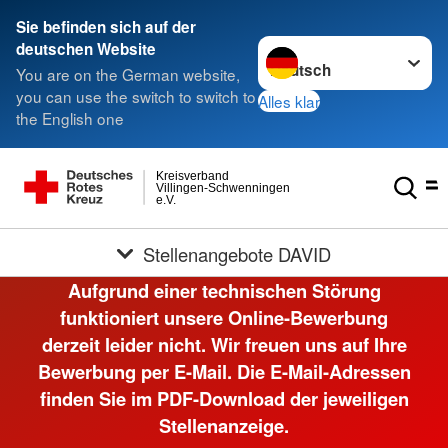
Sie befinden sich auf der
Sprache wechseln zu
deutschen Website
You are on the German website,
you can use the switch to switch to
Alles klar
the English one
Kreisverband
Villingen-Schwenningen
e.V.
Stellenangebote DAVID
Aufgrund einer technischen Störung
funktioniert unsere Online-Bewerbung
derzeit leider nicht. Wir freuen uns auf Ihre
Bewerbung per E-Mail. Die E-Mail-Adressen
finden Sie im PDF-Download der jeweiligen
Stellenanzeige.