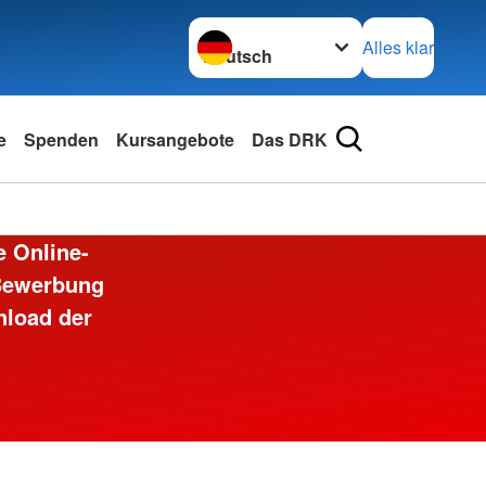
Sprache wechseln zu
Alles klar
e
Spenden
Kursangebote
Das DRK
e Online-
 Bewerbung
nload der