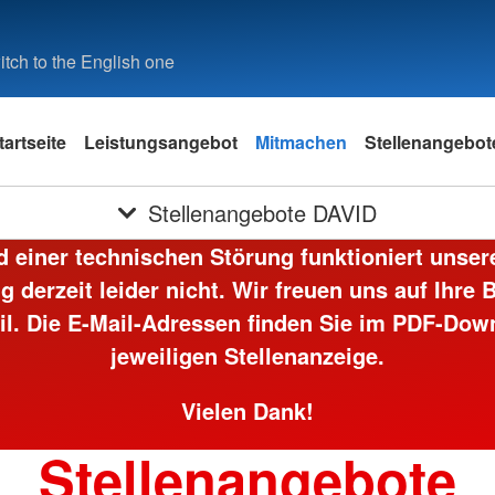
tch to the English one
tartseite
Leistungsangebot
Mitmachen
Stellenangebot
Stellenangebote DAVID
 einer technischen Störung funktioniert unser
 derzeit leider nicht. Wir freuen uns auf Ihre
il. Die E-Mail-Adressen finden Sie im PDF-Dow
jeweiligen Stellenanzeige.
Vielen Dank!
Stellenangebote