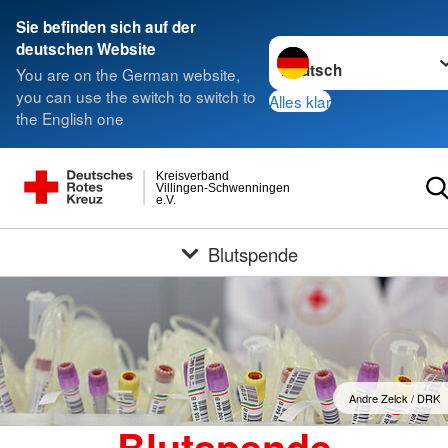
Sie befinden sich auf der
Sprache wechseln zu
deutschen Website
You are on the German website,
you can use the switch to switch to
Alles klar
the English one
Kreisverband
Villingen-Schwenningen
e.V.
Blutspende
Andre Zelck / DRK
Blutspende