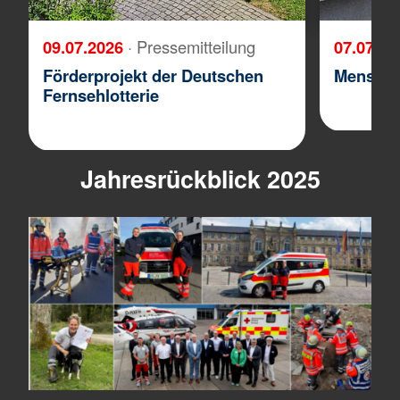
09.07.2026
· Pressemitteilung
07.07.2
Förderprojekt der Deutschen
Menschli
Fernsehlotterie
Jahresrückblick 2025