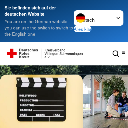
Sie befinden sich auf der
Sprache wechseln zu
deutschen Website
You are on the German website,
you can use the switch to switch to
Alles klar
the English one
Kreisverband
Villingen-Schwenningen
e.V.