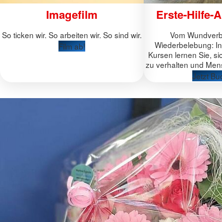
Imagefilm
Erste-Hilfe-
So ticken wir. So arbeiten wir. So sind wir.
Vom Wundverba
Wiederbelebung: In 
Film ab!
Kursen lernen Sie, sich
zu verhalten und Men
Jetzt Bu