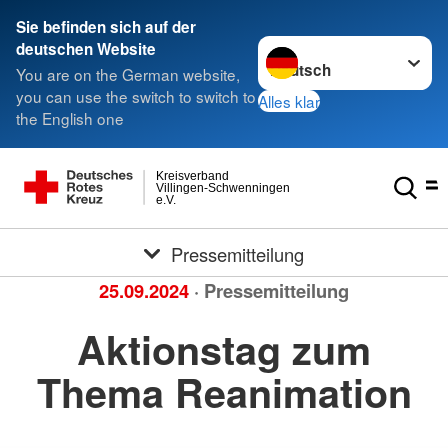
Sie befinden sich auf der
Sprache wechseln zu
deutschen Website
You are on the German website,
you can use the switch to switch to
Alles klar
the English one
Kreisverband
Villingen-Schwenningen
e.V.
Pressemitteilung
25.09.2024
· Pressemitteilung
Aktionstag zum
Thema Reanimation