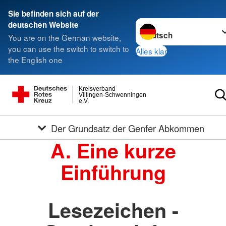
Sie befinden sich auf der
Sprache wechseln zu
deutschen Website
You are on the German website,
you can use the switch to switch to
Alles klar
the English one
Kreisverband
Villingen-Schwenningen
e.V.
Der Grundsatz der Genfer Abkommen
A. Eine kurze
Einführung
Lesezeichen -