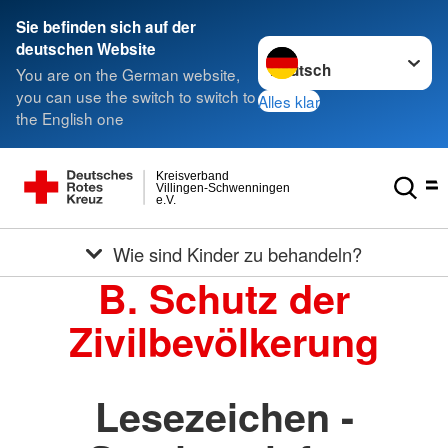
Sie befinden sich auf der
Sprache wechseln zu
deutschen Website
You are on the German website,
you can use the switch to switch to
Alles klar
the English one
Kreisverband
Villingen-Schwenningen
e.V.
Wie sind Kinder zu behandeln?
B. Schutz der
Zivilbevölkerung
Lesezeichen -