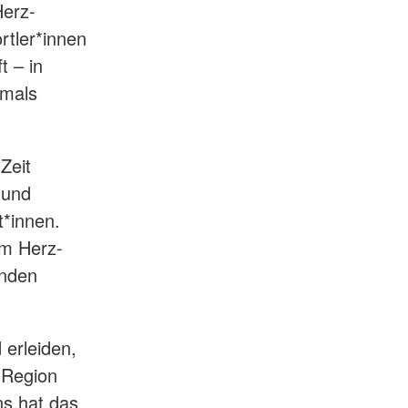
Herz-
ortler*innen
t – in
tmals
Zeit
 und
t*innen.
em Herz-
enden
 erleiden,
 „Region
ns hat das