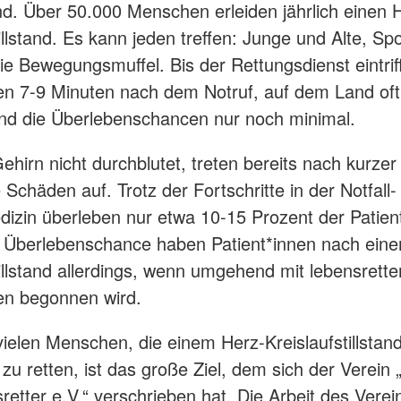
d. Über 50.000 Menschen erleiden jährlich einen 
illstand. Es kann jeden treffen: Junge und Alte, Sp
e Bewegungsmuffel. Bis der Rettungsdienst eintriff
n 7-9 Minuten nach dem Notruf, auf dem Land of
ind die Überlebenschancen nur noch minimal.
ehirn nicht durchblutet, treten bereits nach kurzer 
e Schäden auf. Trotz der Fortschritte in der Notfall-
dizin überleben nur etwa 10-15 Prozent der Patien
 Überlebenschance haben Patient*innen nach ein
tillstand allerdings, wenn umgehend mit lebensrett
 begonnen wird.
vielen Menschen, die einem Herz-Kreislaufstillstand
zu retten, ist das große Ziel, dem sich der Verein
retter e.V.“ verschrieben hat. Die Arbeit des Verei