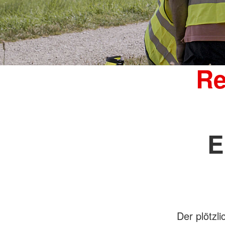
Re
E
Der plötzl