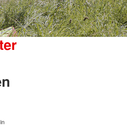
ter
en
in