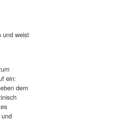
h und weist
 zum
f ein:
t neben dem
inisch
tes
n und
.