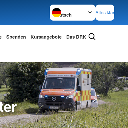
Sprache wechseln zu
Alles klar
e
Spenden
Kursangebote
Das DRK
ter