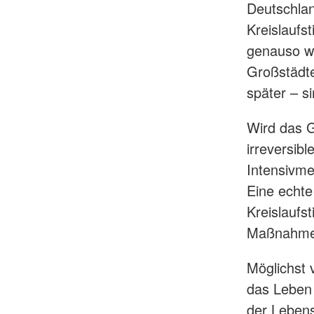
Deutschlan
Kreislaufst
genauso wi
Großstädte
später – s
Wird das G
irreversibl
Intensivme
Eine echte
Kreislaufs
Maßnahmen
Möglichst 
das Leben 
der Lebens