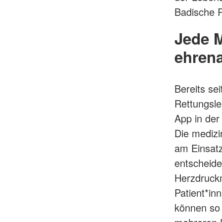
Badische R
Jede M
ehrena
Bereits se
Rettungsle
App in der
Die medizi
am Einsatz
entscheide
Herzdruckm
Patient*in
können so 