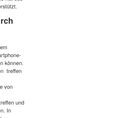
rstützt.
urch
 dem
martphone-
en können.
n treffen
fe von
reffen und
n. In