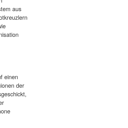
n
stem aus
otkreuzlern
wie
nisation
f einen
gionen der
sgeschickt,
er
hone