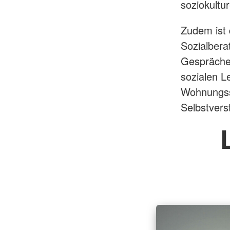
soziokultu
Zudem ist
Sozialbera
Gespräche
sozialen L
Wohnungssu
Selbstvers