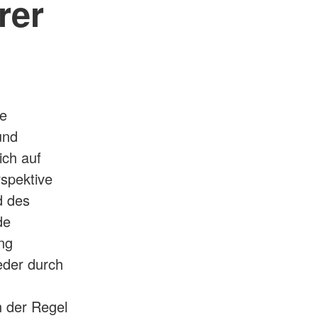
rer
le
und
ich auf
rspektive
d des
de
ng
eder durch
n der Regel