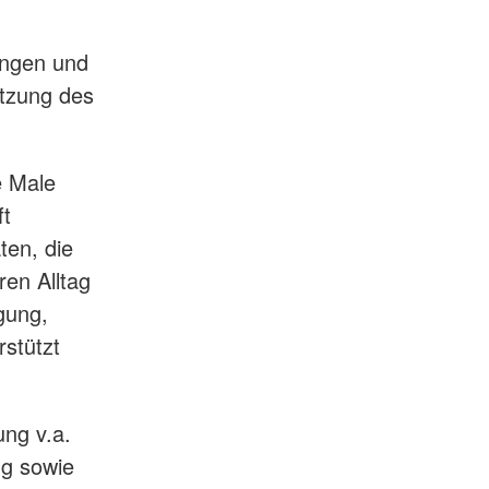
ungen und
ützung des
e Male
ft
ten, die
ren Alltag
gung,
stützt
ung v.a.
ng sowie