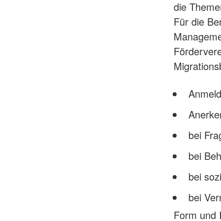
die Themen
Für die Be
Management
Förderver
Migrations
Anmeld
Anerke
bei Fra
bei Be
bei soz
bei Ver
Form und I