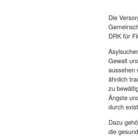
Die Verso
Gemeinscha
DRK für Fl
Asylsuchen
Gewalt und
aussehen w
ähnlich tr
zu bewälti
Ängste und
durch exist
Dazu gehö
die gesund