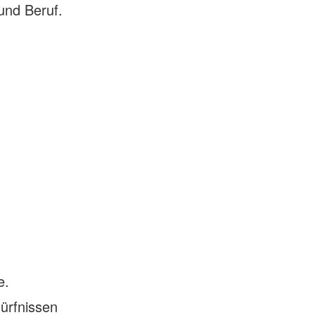
und Beruf.
e.
dürfnissen