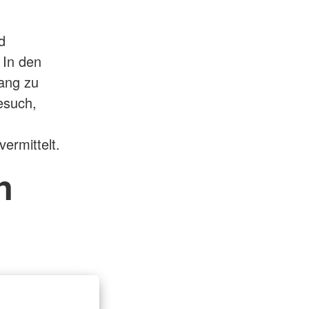
d
 In den
ang zu
esuch,
ermittelt.
n