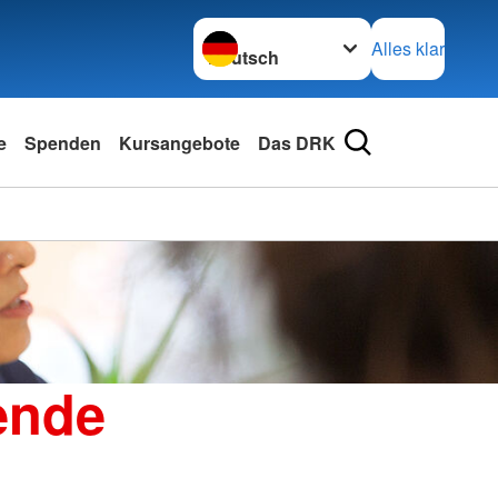
Sprache wechseln zu
Alles klar
e
Spenden
Kursangebote
Das DRK
ende