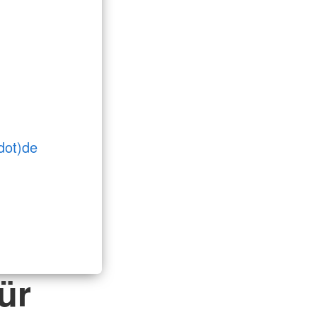
dot)de
ür