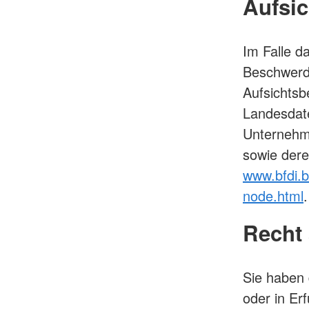
Aufsi
Im Falle d
Beschwerde
Aufsichtsb
Landesdat
Unternehme
sowie der
www.bfdi.b
node.html
.
Recht 
Sie haben 
oder in Er