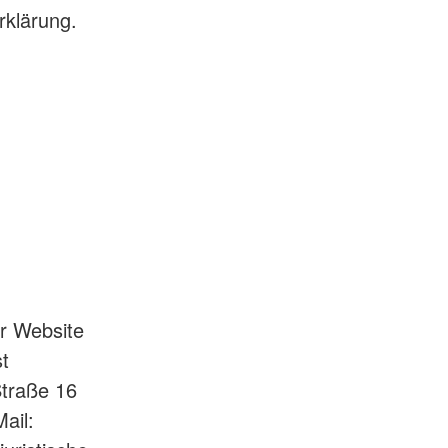
rklärung.
er Website
t
traße 16
ail: