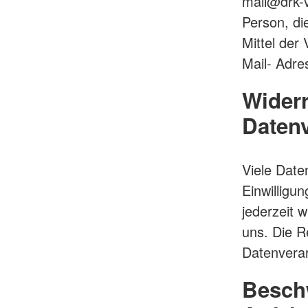
mail@drk-vs
Person, di
Mittel der
Mail- Adre
Widerr
Datenv
Viele Date
Einwilligun
jederzeit 
uns. Die R
Datenverar
Beschw