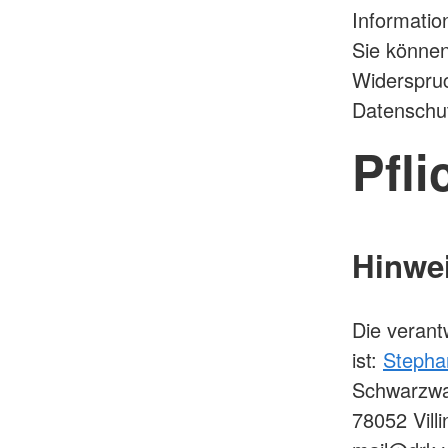
Informatio
Sie können
Widerspruc
Datenschut
Pfli
Hinwei
Die verant
ist:
Stepha
Schwarzwa
78052 Vill