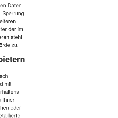
nen Daten
, Sperrung
eiteren
ter der im
ren steht
örde zu.
bietern
isch
d mit
rhaltens
u Ihnen
chen oder
aillierte