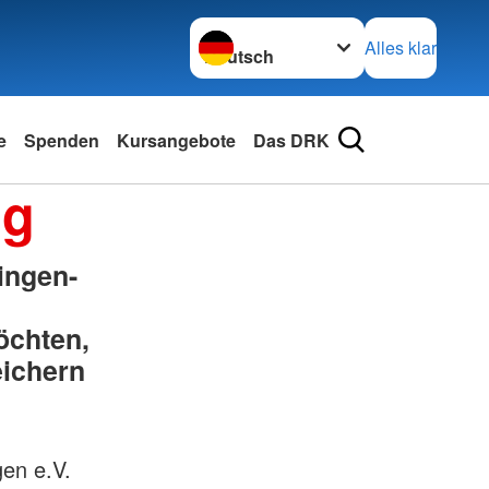
Sprache wechseln zu
Alles klar
e
Spenden
Kursangebote
Das DRK
ng
ingen-
öchten,
eichern
en e.V.