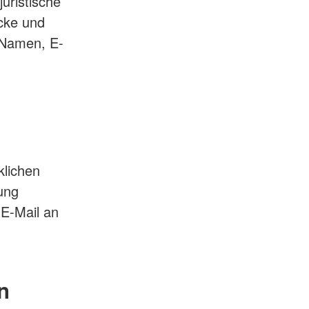
juristische
cke und
 Namen, E-
klichen
gung
 E-Mail an
n