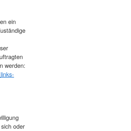
en ein
Zuständige
ser
uftragten
n werden:
links-
illigung
 sich oder