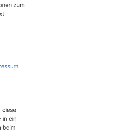
tionen zum
xt
ressum
 diese
 in ein
h beim