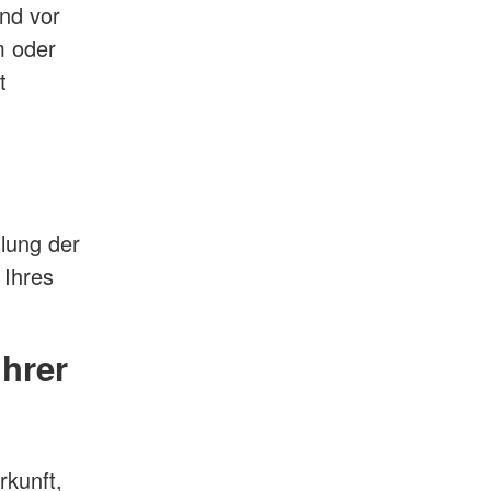
nd vor
m oder
t
llung der
 Ihres
hrer
rkunft,