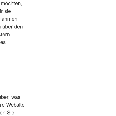
 möchten,
r sie
ßnahmen
en über den
stern
tes
über, was
re Website
en Sie