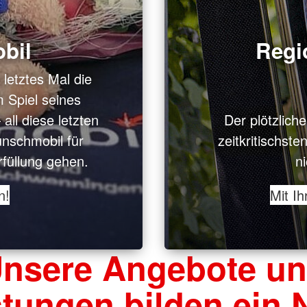
bil
Regi
letztes Mal die
 Spiel seines
all diese letzten
Der plötzliche
nschmobil für
zeitkritischst
füllung gehen.
ni
n!
Mit I
nsere Angebote u
stungen bilden ein N