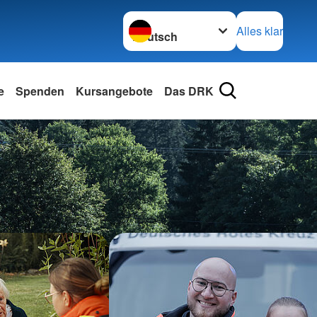
Sprache wechseln zu
Alles klar
e
Spenden
Kursangebote
Das DRK