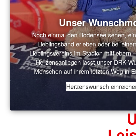
Unser Wunschmo
Noch einmal den Bodensee sehen, ein 
Lieblingsband erleben oder bei einem
Lieblingsvereins im Stadion mitfiebern – 
Herzensanliegen lässt unser DRK-Wu
Menschen auf ihrem letzten Weg in Er
Herzenswunsch einreiche
U
Lei