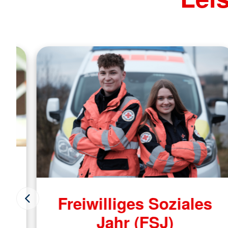
d
Freiwilliges Soziales
Jahr (FSJ)