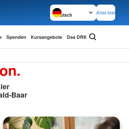
Sprache wechseln zu
Alles klar
e
Spenden
Kursangebote
Das DRK
ion.
ler
ald-Baar