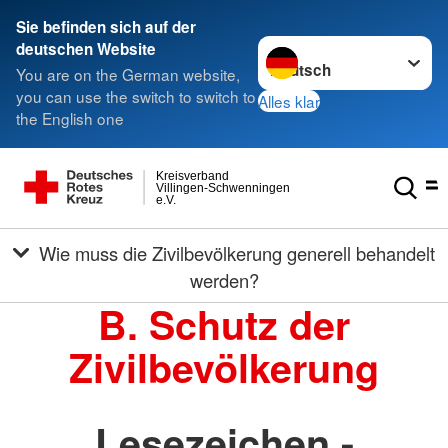
Sie befinden sich auf der
Sprache wechseln zu
deutschen Website
You are on the German website,
you can use the switch to switch to
Alles klar
the English one
Kreisverband
Villingen-Schwenningen
e.V.
Wie muss die Zivilbevölkerung generell behandelt
werden?
B. Schutz der
Zivilbevölkerung
Lesezeichen -