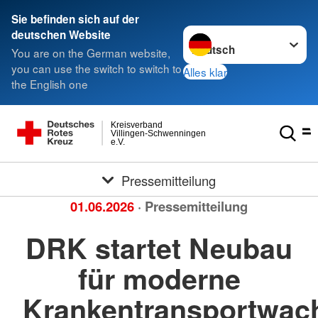
Sie befinden sich auf der
Sprache wechseln zu
deutschen Website
You are on the German website,
you can use the switch to switch to
Alles klar
the English one
Kreisverband
Villingen-Schwenningen
e.V.
Pressemitteilung
01.06.2026
· Pressemitteilung
DRK startet Neubau
für moderne
Krankentransportwac