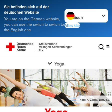
Sie befinden sich auf der
Sprache wechseln zu
deutschen Website
You are on the German website,
you can use the switch to switch to
Alles klar
the English one
Kreisverband
Villingen-Schwenningen
e.V.
Yoga
Foto: A. Zelck / DRK e.V.
Yoga